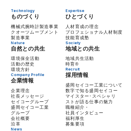
Technology
Expertise
ものづくり
ひとづくり
機械式腕時計製造事業
人材育成の理念
クオーツムーブメント
プロフェショナル人材制度
製造事業
技能育成塾
Nature
Society
自然との共生
地域との共生
環境保全活動
地域共生活動
活動の歴史
時育®
環境方針
Recruit
採用情報
Company Profile
企業情報
盛岡セイコー工業について
企業理念
数字で知る盛岡セイコー
社長メッセージ
マイスター･スペシャリ
セイコーグループ
ストが語る仕事の魅力
盛岡セイコー工業
職種紹介・
グループ
社員インタビュー
会社概要
福利厚生
沿革
募集要項
News