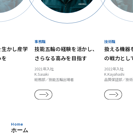
事務職
技術職
を生かし
産学
技能五輪の経験を活かし、
扱える機器
みを
さらなる高みを目指す
の戦力とし
2021年入社
2022年入社
K.Sasaki
K.Kayahashi
総務部／技能五輪出場者
品質保証部／技術
Home
ホーム