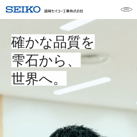
確かな品質を
雫石から、
世界へ。