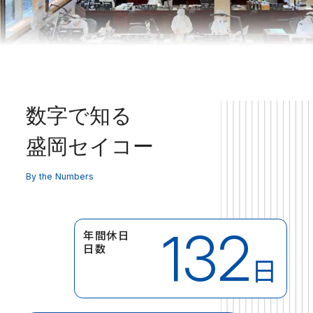
数字で知る
盛岡セイコー
By the Numbers
132
年間休日
日数
日