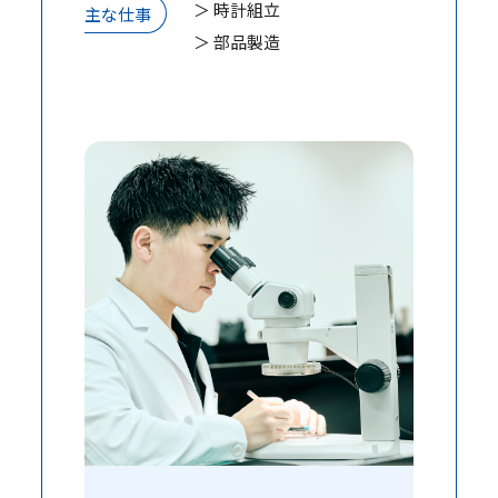
＞ 時計組立
主な仕事
＞ 部品製造