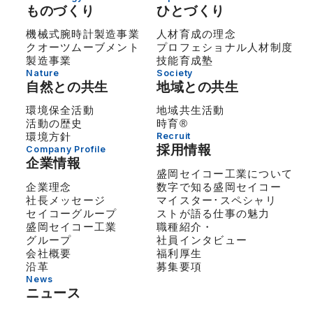
ものづくり
ひとづくり
機械式腕時計製造事業
人材育成の理念
クオーツムーブメント
プロフェショナル人材制度
製造事業
技能育成塾
Nature
Society
自然との共生
地域との共生
環境保全活動
地域共生活動
活動の歴史
時育®
環境方針
Recruit
採用情報
Company Profile
企業情報
盛岡セイコー工業について
企業理念
数字で知る盛岡セイコー
社長メッセージ
マイスター･スペシャリ
セイコーグループ
ストが語る仕事の魅力
盛岡セイコー工業
職種紹介・
グループ
社員インタビュー
会社概要
福利厚生
沿革
募集要項
News
ニュース