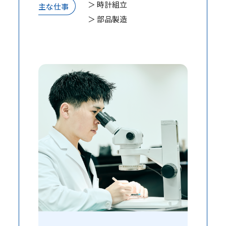
＞ 時計組立
主な仕事
＞ 部品製造