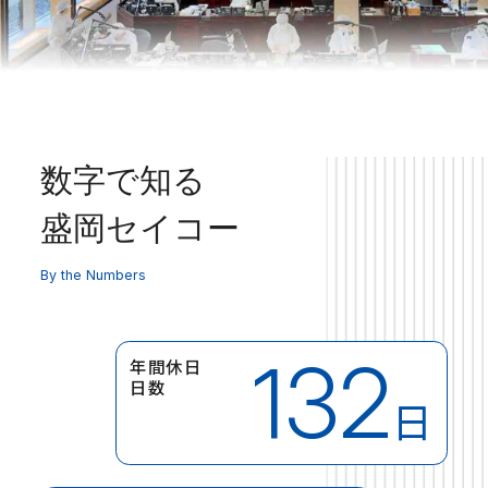
数字で知る
盛岡セイコー
By the Numbers
132
年間休日
日数
日