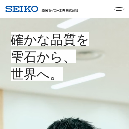
確かな品質を
雫石から、
世界へ。