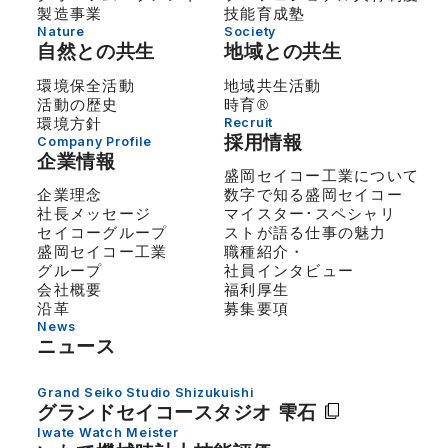
製造事業
技能育成塾
Nature
Society
自然との共生
地域との共生
環境保全活動
地域共生活動
活動の歴史
時育®
環境方針
Recruit
採用情報
Company Profile
企業情報
盛岡セイコー工業について
企業理念
数字で知る盛岡セイコー
社長メッセージ
マイスター･スペシャリ
セイコーグループ
ストが語る仕事の魅力
盛岡セイコー工業
職種紹介・
グループ
社員インタビュー
会社概要
福利厚生
沿革
募集要項
News
ニュース
Grand Seiko Studio Shizukuishi
グランドセイコー
スタジオ 雫石
Iwate Watch Meister