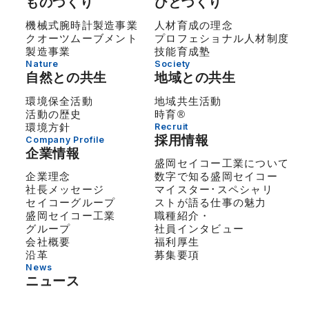
ものづくり
ひとづくり
機械式腕時計製造事業
人材育成の理念
クオーツムーブメント
プロフェショナル人材制度
製造事業
技能育成塾
Nature
Society
自然との共生
地域との共生
環境保全活動
地域共生活動
活動の歴史
時育®
環境方針
Recruit
採用情報
Company Profile
企業情報
盛岡セイコー工業について
企業理念
数字で知る盛岡セイコー
社長メッセージ
マイスター･スペシャリ
セイコーグループ
ストが語る仕事の魅力
盛岡セイコー工業
職種紹介・
グループ
社員インタビュー
会社概要
福利厚生
沿革
募集要項
News
ニュース