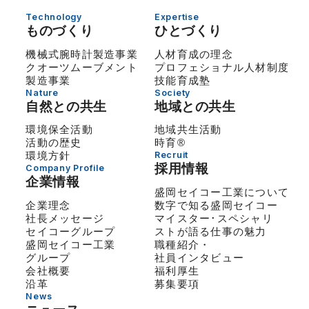
Technology
Expertise
ものづくり
ひとづくり
機械式腕時計製造事業
人材育成の理念
クオーツムーブメント
プロフェショナル人材制度
製造事業
技能育成塾
Nature
Society
自然との共生
地域との共生
環境保全活動
地域共生活動
活動の歴史
時育®
環境方針
Recruit
採用情報
Company Profile
企業情報
盛岡セイコー工業について
企業理念
数字で知る盛岡セイコー
社長メッセージ
マイスター･スペシャリ
セイコーグループ
ストが語る仕事の魅力
盛岡セイコー工業
職種紹介・
グループ
社員インタビュー
会社概要
福利厚生
沿革
募集要項
News