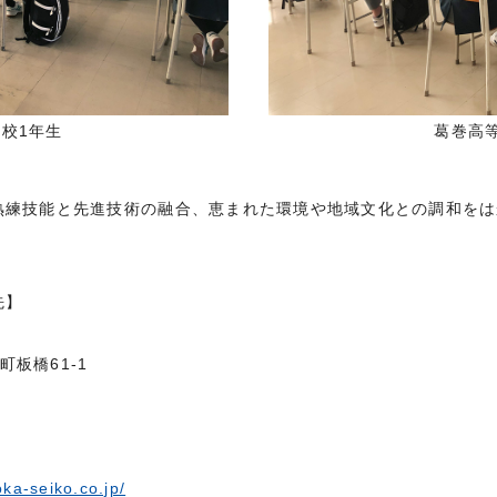
校1年生
葛巻高
熟練技能と先進技術の融合、恵まれた環境や地域文化との調和をは
。
先】
町板橋61-1
ka-seiko.co.jp/