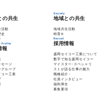
Society
との共生
地域との共生
全活動
地域共生活動
歴史
時育®
Recruit
針
採用情報
Profile
情報
盛岡セイコー工業について
念
数字で知る盛岡セイコー
ッセージ
マイスター･スペシャリ
ーグループ
ストが語る仕事の魅力
イコー工業
職種紹介・
プ
社員インタビュー
要
福利厚生
募集要項