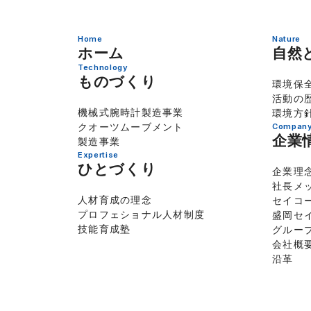
Home
Nature
ホーム
自然
Technology
ものづくり
環境保
活動の
機械式腕時計製造事業
環境方
クオーツムーブメント
Company 
企業
製造事業
Expertise
ひとづくり
企業理
社長メ
人材育成の理念
セイコ
プロフェショナル人材制度
盛岡セ
技能育成塾
グルー
会社概
沿革