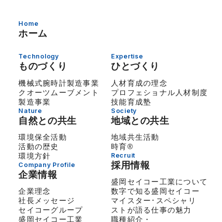
Home
ホーム
Technology
Expertise
ものづくり
ひとづくり
機械式腕時計製造事業
人材育成の理念
クオーツムーブメント
プロフェショナル人材制度
製造事業
技能育成塾
Nature
Society
自然との共生
地域との共生
環境保全活動
地域共生活動
活動の歴史
時育®
環境方針
Recruit
採用情報
Company Profile
企業情報
盛岡セイコー工業について
企業理念
数字で知る盛岡セイコー
社長メッセージ
マイスター･スペシャリ
セイコーグループ
ストが語る仕事の魅力
盛岡セイコー工業
職種紹介・