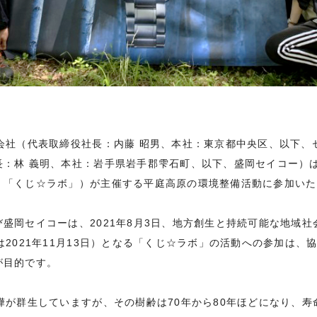
会社（代表取締役社長：内藤 昭男、本社：東京都中央区、以下、
長：林 義明、本社：岩手県岩手郡雫石町、以下、盛岡セイコー）
、「くじ☆ラボ」）が主催する平庭高原の環境整備活動に参加いた
盛岡セイコーは、2021年8月3日、地方創生と持続可能な地域
は2021年11月13日）となる「くじ☆ラボ」の活動への参加は、
が目的です。
樺が群生していますが、その樹齢は70年から80年ほどになり、