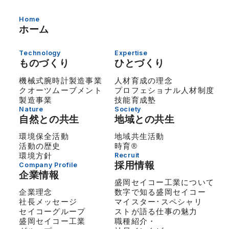
Home
ホーム
Technology
Expertise
ものづくり
ひとづくり
機械式腕時計製造事業
人材育成の理念
クオーツムーブメント
プロフェショナル人材制度
製造事業
技能育成塾
Nature
Society
自然との共生
地域との共生
環境保全活動
地域共生活動
活動の歴史
時育®
環境方針
Recruit
採用情報
Company Profile
企業情報
盛岡セイコー工業について
企業理念
数字で知る盛岡セイコー
社長メッセージ
マイスター･スペシャリ
セイコーグループ
ストが語る仕事の魅力
盛岡セイコー工業
職種紹介・