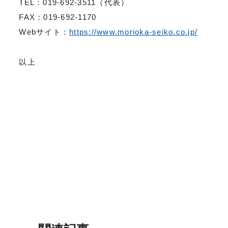
TEL：019-692-3511（代表）
FAX：019-692-1170
Webサイト：
https://www.morioka-seiko.co.jp/
以上