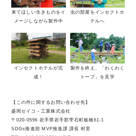
来てほしい生きものをイ
虫の部屋をインセクトホ
メージしながら製作中
テルへ
インセクトホテルが完
製作を終え、「わくわく
成！
トープ」を見学
【この件に関するお問い合わせ先】
盛岡セイコ－工業株式会社
〒020-0596 岩手県岩手郡雫石町板橋61-1
SDGs推進部 MVP推進課 課長 村里