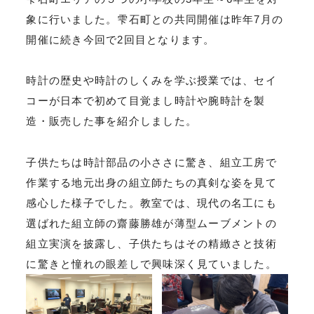
象に行いました。雫石町との共同開催は昨年7月の
開催に続き今回で2回目となります。
時計の歴史や時計のしくみを学ぶ授業では、セイ
コーが日本で初めて目覚まし時計や腕時計を製
造・販売した事を紹介しました。
子供たちは時計部品の小ささに驚き、組立工房で
作業する地元出身の組立師たちの真剣な姿を見て
感心した様子でした。教室では、現代の名工にも
選ばれた組立師の齋藤勝雄が薄型ムーブメントの
組立実演を披露し、子供たちはその精緻さと技術
に驚きと憧れの眼差しで興味深く見ていました。