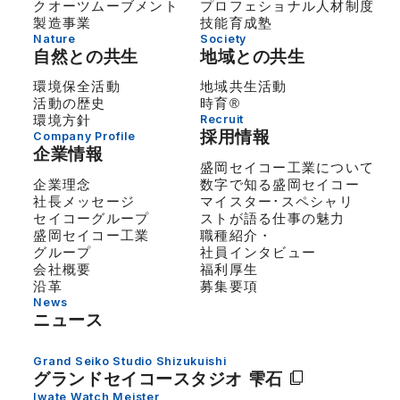
クオーツムーブメント
プロフェショナル人材制度
製造事業
技能育成塾
Nature
Society
自然との共生
地域との共生
環境保全活動
地域共生活動
活動の歴史
時育®
環境方針
Recruit
採用情報
Company Profile
企業情報
盛岡セイコー工業について
企業理念
数字で知る盛岡セイコー
社長メッセージ
マイスター･スペシャリ
セイコーグループ
ストが語る仕事の魅力
盛岡セイコー工業
職種紹介・
グループ
社員インタビュー
会社概要
福利厚生
沿革
募集要項
News
ニュース
Grand Seiko Studio Shizukuishi
グランドセイコー
スタジオ 雫石
Iwate Watch Meister