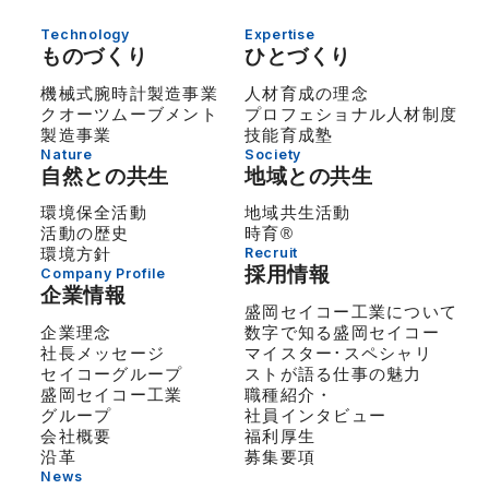
Technology
Expertise
ものづくり
ひとづくり
機械式腕時計製造事業
人材育成の理念
クオーツムーブメント
プロフェショナル人材制度
製造事業
技能育成塾
Nature
Society
自然との共生
地域との共生
環境保全活動
地域共生活動
活動の歴史
時育®
環境方針
Recruit
採用情報
Company Profile
企業情報
盛岡セイコー工業について
企業理念
数字で知る盛岡セイコー
社長メッセージ
マイスター･スペシャリ
セイコーグループ
ストが語る仕事の魅力
盛岡セイコー工業
職種紹介・
グループ
社員インタビュー
会社概要
福利厚生
沿革
募集要項
News