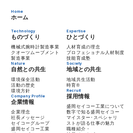
Home
ホーム
Technology
Expertise
ものづくり
ひとづくり
機械式腕時計製造事業
人材育成の理念
クオーツムーブメント
プロフェショナル人材制度
製造事業
技能育成塾
Nature
Society
自然との共生
地域との共生
環境保全活動
地域共生活動
活動の歴史
時育®
環境方針
Recruit
採用情報
Company Profile
企業情報
盛岡セイコー工業について
企業理念
数字で知る盛岡セイコー
社長メッセージ
マイスター･スペシャリ
セイコーグループ
ストが語る仕事の魅力
盛岡セイコー工業
職種紹介・