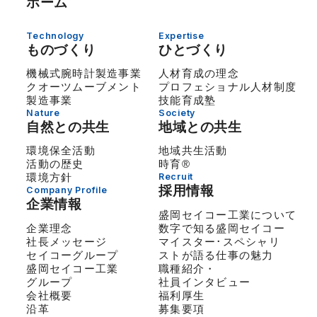
ホーム
Technology
Expertise
ものづくり
ひとづくり
機械式腕時計製造事業
人材育成の理念
クオーツムーブメント
プロフェショナル人材制度
製造事業
技能育成塾
Nature
Society
自然との共生
地域との共生
環境保全活動
地域共生活動
活動の歴史
時育®
環境方針
Recruit
採用情報
Company Profile
企業情報
盛岡セイコー工業について
企業理念
数字で知る盛岡セイコー
社長メッセージ
マイスター･スペシャリ
セイコーグループ
ストが語る仕事の魅力
盛岡セイコー工業
職種紹介・
グループ
社員インタビュー
会社概要
福利厚生
沿革
募集要項