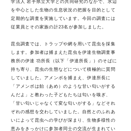
学法人 岩手県立大学との共同研究のなかで、水辺
を中心とした生物の生息状況の把握を目的として
定期的な調査を実施しています。今回の調査には
従業員とその家族の計23名が参加しました。
昆虫調査では、トラップや網を用いて昆虫を採集
します。参加者は捕まえた昆虫を伊達生物調査事
務所の伊達 功所長（以下「伊達所長」）のそばに
持ち寄り、昆虫の生態などについて積極的に質問
していました。アメンボを捕まえ、伊達所長に
「アメンボは飴（あめ）のような甘い匂いがする
んだよ」と教わった子どもたちは匂いを嗅ぎ、
「甘い匂いじゃなくて変な匂いがする」などそれ
ぞれの感想を交わしていました。自然とのふれあ
いによって昆虫への学びが深まり、生物多様性の
恵みをきっかけに参加者同士の交流が生まれてい