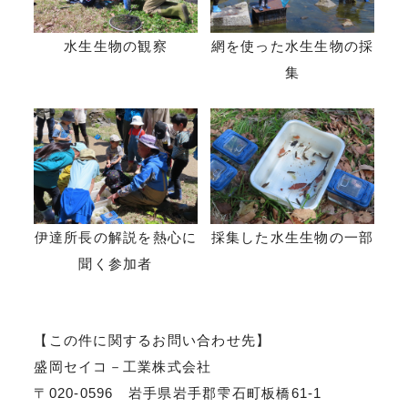
水生生物の観察
網を使った水生生物の採
集
伊達所長の解説を熱心に
採集した水生生物の一部
聞く参加者
【この件に関するお問い合わせ先】
盛岡セイコ－工業株式会社
〒020-0596 岩手県岩手郡雫石町板橋61-1