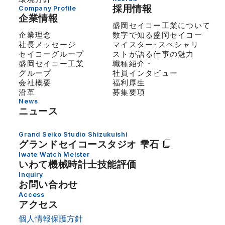
採用情報
Company Profile
企業情報
盛岡セイコー工業について
企業理念
数字で知る盛岡セイコー
社長メッセージ
マイスター･スペシャリ
セイコーグループ
ストが語る仕事の魅力
盛岡セイコー工業
職種紹介・
グループ
社員インタビュー
会社概要
福利厚生
沿革
募集要項
News
ニュース
Grand Seiko Studio Shizukuishi
グランドセイコー
スタジオ 雫石
Iwate Watch Meister
いわて機械時計士技能評価
Inquiry
お問い合わせ
Access
アクセス
個人情報保護方針