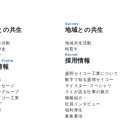
Society
との共生
地域との共生
全活動
地域共生活動
歴史
時育®
Recruit
針
採用情報
Profile
情報
盛岡セイコー工業について
念
数字で知る盛岡セイコー
ッセージ
マイスター･スペシャリ
ーグループ
ストが語る仕事の魅力
イコー工業
職種紹介・
プ
社員インタビュー
要
福利厚生
募集要項