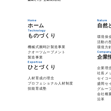
Home
Nature
ホーム
自然
Technology
ものづくり
環境保
活動の
機械式腕時計製造事業
環境方
クオーツムーブメント
Company 
企業
製造事業
Expertise
ひとづくり
企業理
社長メ
人材育成の理念
セイコ
プロフェショナル人材制度
盛岡セ
技能育成塾
グルー
会社概
沿革