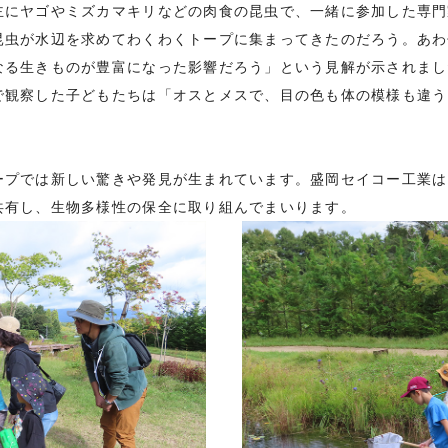
主にヤゴやミズカマキリなどの肉食の昆虫で、一緒に参加した専門
昆虫が水辺を求めてわくわくトープに集まってきたのだろう。あわ
なる生きものが豊富になった影響だろう」という見解が示されまし
で観察した子どもたちは「オスとメスで、目の色も体の模様も違う
ープでは新しい驚きや発見が生まれています。盛岡セイコー工業は
共有し、生物多様性の保全に取り組んでまいります。