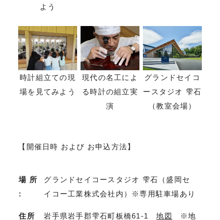
よう
時計組立ての現
現代の名工によ
グランドセイコ
場を見てみよう
る時計の組立実
ースタジオ 雫石
演
（教室会場）
【開催日時 および お申込方法】
場 所
グランドセイコースタジオ 雫石（盛岡セ
:
イコー工業株式会社内）※専用駐車場あり
住所
岩手県岩手郡雫石町板橋61-1
地図
※地