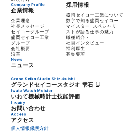
採用情報
Company Profile
企業情報
盛岡セイコー工業について
企業理念
数字で知る盛岡セイコー
社長メッセージ
マイスター･スペシャリ
セイコーグループ
ストが語る仕事の魅力
盛岡セイコー工業
職種紹介・
グループ
社員インタビュー
会社概要
福利厚生
沿革
募集要項
News
ニュース
Grand Seiko Studio Shizukuishi
グランドセイコー
スタジオ 雫石
Iwate Watch Meister
いわて機械時計士技能評価
Inquiry
お問い合わせ
Access
アクセス
個人情報保護方針