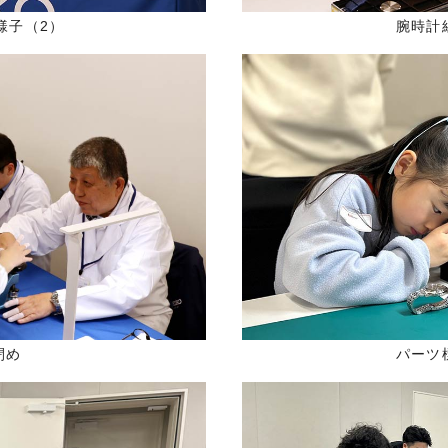
様子（2）
腕時計
閉め
パーツ