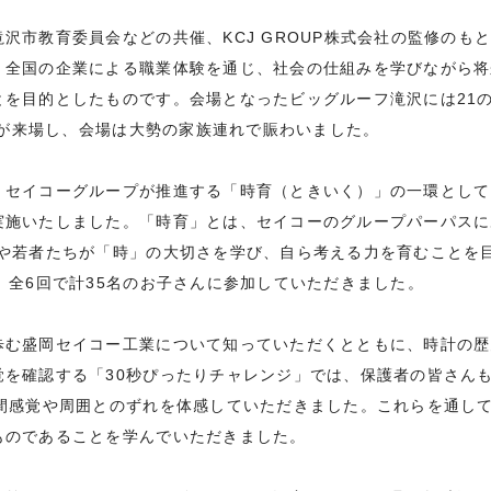
沢市教育委員会などの共催、KCJ GROUP株式会社の監修のも
・全国の企業による職業体験を通じ、社会の仕組みを学びながら将
とを目的としたものです。会場となったビッグルーフ滝沢には21
0名が来場し、会場は大勢の家族連れで賑わいました。
、セイコーグループが推進する「時育（ときいく）」の一環として
実施いたしました。「時育」とは、セイコーのグループパーパスに
もや若者たちが「時」の大切さを学び、自ら考える力を育むことを
、全6回で計35名のお子さんに参加していただきました。
歩む盛岡セイコー工業について知っていただくとともに、時計の歴
覚を確認する「30秒ぴったりチャレンジ」では、保護者の皆さん
時間感覚や周囲とのずれを体感していただきました。これらを通し
ものであることを学んでいただきました。